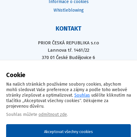
Informace o cookies
Whistleblowing
KONTAKT
PRIOR ČESKÁ REPUBLIKA s.r.o
Lannova tř. 1461/22
370 01 České Budějovice 6
IČ: 26093022
Dat. schránka: jdjurzf
Cookie
Na našich stránkách používáme soubory cookies, abychom
SOCIÁLNÍ SÍTĚ
mohli sledovat Vaše preference a zájmy a podle toho webové
stránky zlepšovat a optimalizovat.
Souhlas
udělíte kliknutím na
tlačítko „Akceptovat všechny cookies“. Děkujeme za
projevenou důvěru.
Souhlas můžete
odmítnout zde
.
Akceptovat všechny cookies